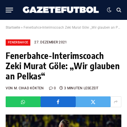
Startseite
»
Fenerbahce-Interimscoach Zeki Murat Göle: „Wir glauben an Pelkas“
27. DEZEMBER 2021
FENERBAHCE
Fenerbahce-Interimscoach
Zeki Murat Göle: „Wir glauben
an Pelkas“
VON
M. CIHAD KÖKTEN
0
3 MINUTEN LESEZEIT