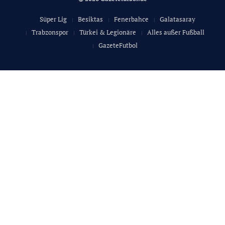
Süper Lig
Besiktas
Fenerbahce
Galatasaray
Trabzonspor
Türkei & Legionäre
Alles außer Fußball
GazeteFutbol