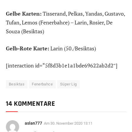
Gelbe Karten:
Tisserand, Pelkas, Yandas, Gustavo,
Tufan, Lemos (Fenerbahce) – Larin, Rosier, De
Souza (Besiktas)
Gelb-Rote Karte:
Larin (50./Besiktas)
[interaction id=“5f8d3b1e1a1bde69622ab2d2″]
Besiktas
Fenerbahce
Süper Lig
14 KOMMENTARE
aslan777
Am
30. November 2020 13:11