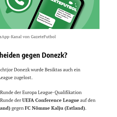
sApp-Kanal von GazeteFutbol
cheiden gegen Donezk?
achtjor Donezk wurde Besiktas auch ein
eague zugelost.
 Runde der Europa League-Qualifikation
i-Runde der
UEFA Conference League
auf den
land)
gegen
FC Nõmme Kalju (Estland)
.