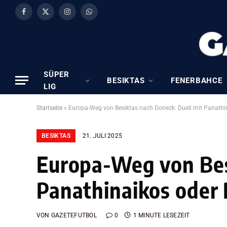
Facebook
X
Instagram
WhatsApp
(Twitter)
SÜPER
BESIKTAS
FENERBAHCE
LIG
Startseite
»
Europa-Weg von Besiktas nach Donezk: Duell mit Panathi
BESIKTAS
21. JULI 2025
Europa-Weg von Bes
Panathinaikos oder
VON
GAZETEFUTBOL
0
1 MINUTE LESEZEIT