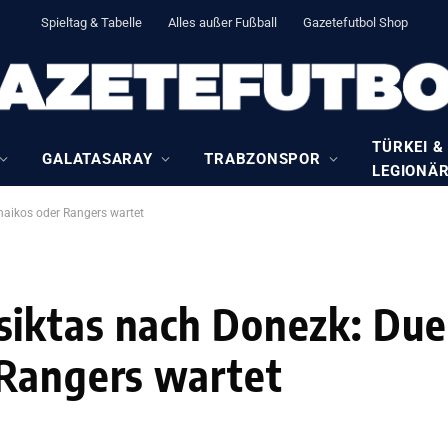
Spieltag & Tabelle
Alles außer Fußball
Gazetefutbol Shop
TÜRKEI &
GALATASARAY
TRABZONSPOR
LEGIONÄ
naikos oder Rangers wartet
iktas nach Donezk: Duel
 Rangers wartet