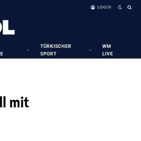
LOGIN
TÜRKISCHER
WM
RE
SPORT
LIVE
l mit