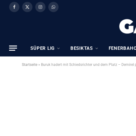
Facebook
X
Instagram
WhatsApp
(Twitter)
SÜPER LIG
BESIKTAS
FENERBAH
Startseite
»
Buruk hadert mit Schiedsrichter und dem Platz – Demirel pr