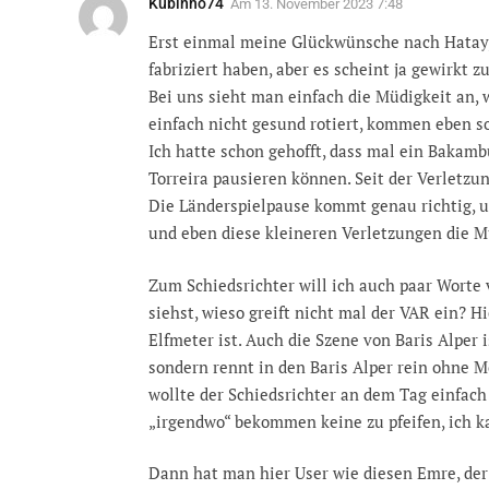
Kubinho74
Am
13. November 2023 7:48
Erst einmal meine Glückwünsche nach Hatay, 
fabriziert haben, aber es scheint ja gewirkt z
Bei uns sieht man einfach die Müdigkeit an,
einfach nicht gesund rotiert, kommen eben s
Ich hatte schon gehofft, dass mal ein Bakam
Torreira pausieren können. Seit der Verletzun
Die Länderspielpause kommt genau richtig, 
und eben diese kleineren Verletzungen die M
Zum Schiedsrichter will ich auch paar Worte v
siehst, wieso greift nicht mal der VAR ein? Hi
Elfmeter ist. Auch die Szene von Baris Alper 
sondern rennt in den Baris Alper rein ohne 
wollte der Schiedsrichter an dem Tag einfach
„irgendwo“ bekommen keine zu pfeifen, ich k
Dann hat man hier User wie diesen Emre, der