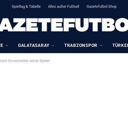
Spieltag & Tabelle
Alles außer Fußball
Gazetefutbol Shop
CE
GALATASARAY
TRABZONSPOR
TÜRKEI
eist Einsatzwillen seiner Spieler