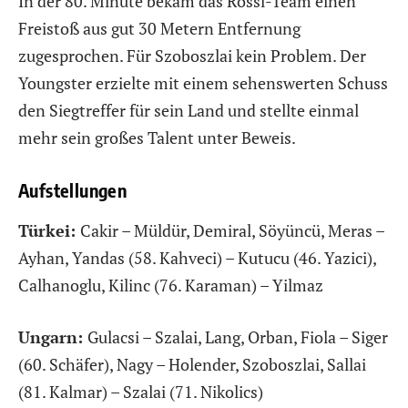
In der 80. Minute bekam das Rossi-Team einen
Freistoß aus gut 30 Metern Entfernung
zugesprochen. Für Szoboszlai kein Problem. Der
Youngster erzielte mit einem sehenswerten Schuss
den Siegtreffer für sein Land und stellte einmal
mehr sein großes Talent unter Beweis.
Aufstellungen
Türkei:
Cakir – Müldür, Demiral, Söyüncü, Meras –
Ayhan, Yandas (58. Kahveci) – Kutucu (46. Yazici),
Calhanoglu, Kilinc (76. Karaman) – Yilmaz
Ungarn:
Gulacsi – Szalai, Lang, Orban, Fiola – Siger
(60. Schäfer), Nagy – Holender, Szoboszlai, Sallai
(81. Kalmar) – Szalai (71. Nikolics)