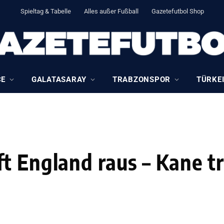
Spieltag & Tabelle
Alles außer Fußball
Gazetefutbol Shop
CE
GALATASARAY
TRABZONSPOR
TÜRKEI
t England raus – Kane t