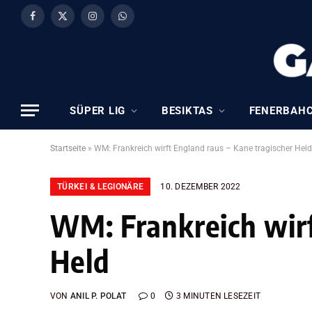
Facebook
X
Instagram
WhatsApp
(Twitter)
SÜPER LIG
BESIKTAS
FENERBAH
Startseite
»
WM: Frankreich wirft England raus – Kane tragischer Held
TÜRKEI & LEGIONÄRE
10. DEZEMBER 2022
WM: Frankreich wirf
Held
VON
ANIL P. POLAT
0
3 MINUTEN LESEZEIT