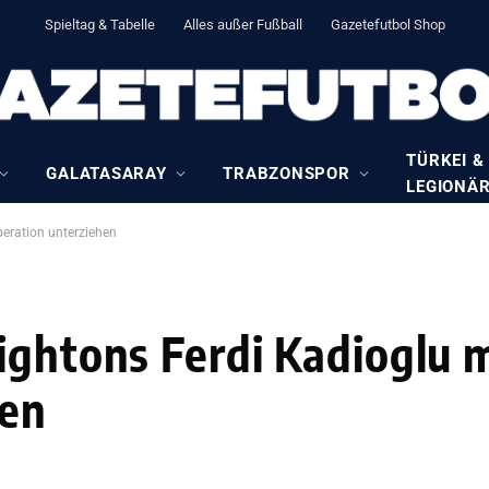
Spieltag & Tabelle
Alles außer Fußball
Gazetefutbol Shop
TÜRKEI &
GALATASARAY
TRABZONSPOR
LEGIONÄ
peration unterziehen
ightons Ferdi Kadioglu m
hen