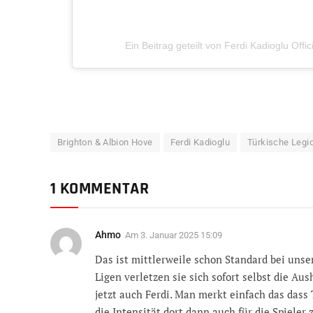
Ein Beitrag geteilt von Ferdi Kadioglu Offic
Brighton & Albion Hove
Ferdi Kadioglu
Türkische Legi
1 KOMMENTAR
Ahmo
Am
3. Januar 2025 15:09
Das ist mittlerweile schon Standard bei unser
Ligen verletzen sie sich sofort selbst die Au
jetzt auch Ferdi. Man merkt einfach das dass
die Intensität dort dann auch für die Spieler 