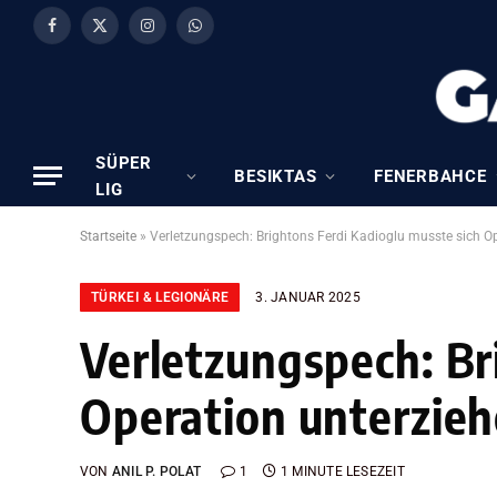
Facebook
X
Instagram
WhatsApp
(Twitter)
SÜPER
BESIKTAS
FENERBAHCE
LIG
Startseite
»
Verletzungspech: Brightons Ferdi Kadioglu musste sich O
TÜRKEI & LEGIONÄRE
3. JANUAR 2025
Verletzungspech: Br
Operation unterzie
VON
ANIL P. POLAT
1
1 MINUTE LESEZEIT