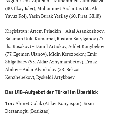
Akgün, Cenk Alptekin – Muhammed Gümüskaya
(80. Ilkay Isler), Muhammet Arslantas (60. Ali
Yavuz Kol), Yasin Burak Yesilay (60. Firat Güllü)
Kirgisistan: Artem Priadkin – Altai Asankozhoev,
Baiaman Uulu Kumarbai, Rustam Satylganov (77.
Ilia Rusakov) – Daniil Artiukov, Adilet Kanybekov
(77. Egemen Ulanov), Midin Kerezbekov, Emir
Shigaibaev (55. Aidar Azhymambetov), Ernaz
Abilov – Aidar Alymkulov (58. Bekzat
Kenzhebekov), Ryskeldi Artykbaev
Das U18-Aufgebot der Türkei im Überblick
Tor:
Ahmet Colak (Atiker Konyaspor), Ersin
Destanoglu (Besiktas)