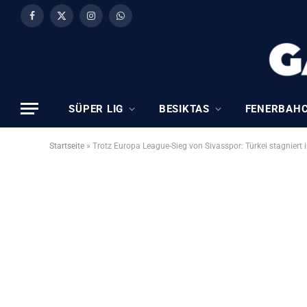
Facebook
X
Instagram
WhatsApp
(Twitter)
SÜPER LIG
BESIKTAS
FENERBAH
Startseite
»
Trotz Europa League-Sieg von Sivasspor: Türkei stagniert 