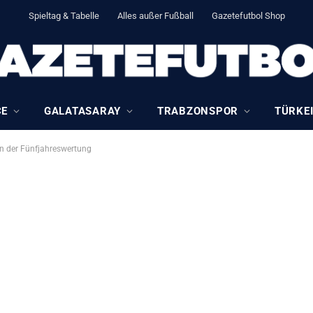
Spieltag & Tabelle
Alles außer Fußball
Gazetefutbol Shop
CE
GALATASARAY
TRABZONSPOR
TÜRKEI
in der Fünfjahreswertung