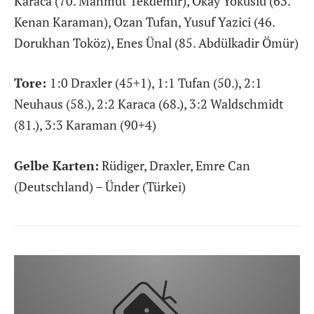
Karaca (70. Mahmut Tekdemir), Okay Yokuslu (63.
Kenan Karaman), Ozan Tufan, Yusuf Yazici (46.
Dorukhan Toköz), Enes Ünal (85. Abdülkadir Ömür)
Tore:
1:0 Draxler (45+1), 1:1 Tufan (50.), 2:1
Neuhaus (58.), 2:2 Karaca (68.), 3:2 Waldschmidt
(81.), 3:3 Karaman (90+4)
Gelbe Karten:
Rüdiger, Draxler, Emre Can
(Deutschland) – Ünder (Türkei)