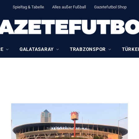
Spieltag & Tabelle
Alles außer Fußball
Gazetefutbol Shop
CE
GALATASARAY
TRABZONSPOR
TÜRKEI