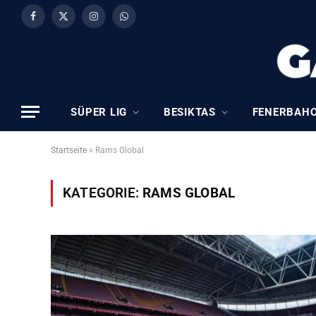
Facebook
X
Instagram
WhatsApp
(Twitter)
SÜPER LIG
BESIKTAS
FENERBAH
Startseite
»
Rams Global
KATEGORIE:
RAMS GLOBAL