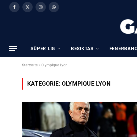
Facebook
X
Instagram
WhatsApp
(Twitter)
SÜPER LIG
BESIKTAS
FENERBAH
Startseite
»
Olympique Lyon
KATEGORIE:
OLYMPIQUE LYON