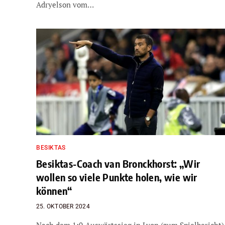
Adryelson vom…
BESIKTAS
Besiktas-Coach van Bronckhorst: „Wir
wollen so viele Punkte holen, wie wir
können“
25. OKTOBER 2024
Nach dem 1:0-Auswärtssieg in Lyon (zum Spielbericht)