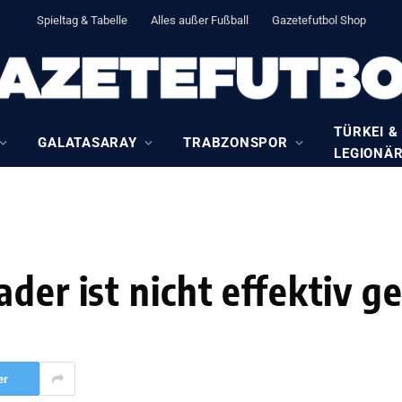
Spieltag & Tabelle
Alles außer Fußball
Gazetefutbol Shop
TÜRKEI &
GALATASARAY
TRABZONSPOR
LEGIONÄ
der ist nicht effektiv g
er