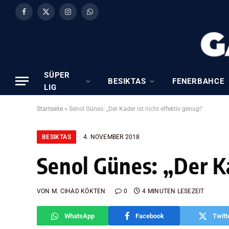
Facebook
X
Instagram
WhatsApp
(Twitter)
SÜPER
BESIKTAS
FENERBAHCE
LIG
Startseite
»
Senol Günes: „Der Kader ist nicht effektiv genug!″
BESIKTAS
4. NOVEMBER 2018
Senol Günes: „Der Ka
VON
M. CIHAD KÖKTEN
0
4 MINUTEN LESEZEIT
WhatsApp
Facebook
Twitt