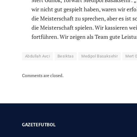
Mert Günok, Torwart Medipol Basaksehir: „H
wir nicht gut gespielt haben, waren wir erfo
die Meisterschaft zu sprechen, aber es is
die Meisterschaft spielen. Wir kassieren w
fortführen. Wir zeigen als Team gute Leist
Abdullah Avci
Besiktas
Medipol Basaksehir
Mert 
Comments are closed.
GAZETEFUTBOL