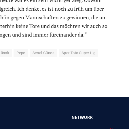
eute war es ein sehr wichtiger Sieg. Obwohl
lgreich. Ich denke, es ist noch zu früh um über
t schön gegen Mannschaften zu gewinnen, die um
eiterhin keine Tore und das möchten wir auch so
ungen und sind immer füreinander da.“
Günok
Pepe
Senol Günes
Spor Toto Süper Lig
NETWORK