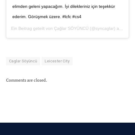
elimden geleni yapacağım. İyi dilekleriniz için teşekkür
ederim. Görüşmek üzere. #lcfc #cs4
Ein Beitrag geteilt von
Çağlar SÖYÜNCÜ
(@syncaglar) am
Okt 1
Caglar Söyüncü
Leicester City
Comments are closed.