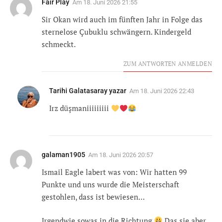
Fair Play
Am
18. Juni 2026 21:55
Sir Okan wird auch im fünften Jahr in Folge das
sternelose Çubuklu schwängern. Kindergeld
schmeckt.
ZUM ANTWORTEN ANMELDEN
Tarihi Galatasaray yazar
Am
18. Juni 2026 22:43
Irz düşmaniiiiiiiii
galaman1905
Am
18. Juni 2026 20:57
Ismail Eagle labert was von: Wir hatten 99
Punkte und uns wurde die Meisterschaft
gestohlen, dass ist bewiesen…
Irgendwie sowas in die Richtung
Das sie aber