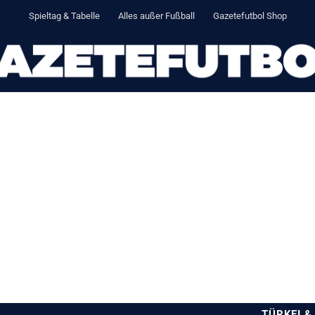
Spieltag & Tabelle
Alles außer Fußball
Gazetefutbol Shop
TÜRKEI &