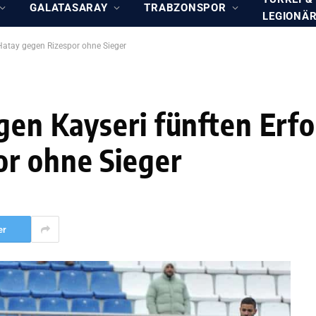
GALATASARAY
TRABZONSPOR
LEGIONÄ
 Hatay gegen Rizespor ohne Sieger
en Kayseri fünften Erfol
or ohne Sieger
er