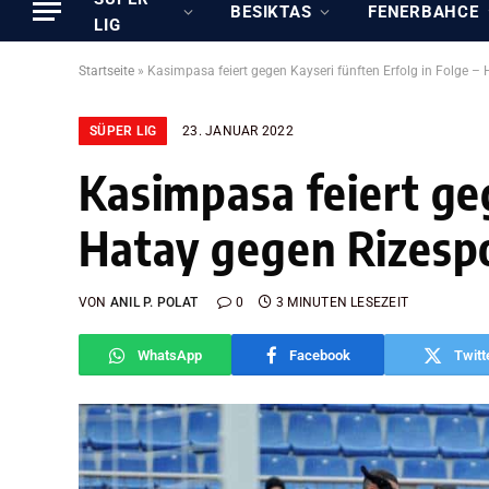
BESIKTAS
FENERBAHCE
LIG
Startseite
»
Kasimpasa feiert gegen Kayseri fünften Erfolg in Folge –
SÜPER LIG
23. JANUAR 2022
Kasimpasa feiert geg
Hatay gegen Rizesp
VON
ANIL P. POLAT
0
3 MINUTEN LESEZEIT
WhatsApp
Facebook
Twitt