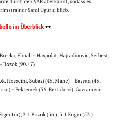
rde durch den VAR aberkannt, sodass es
erimstrainer Sami Ugurlu blieb.
belle im Überblick
++
recka, Elmali – Haspolat, Hajradinovic, Serbest,
)– Bozok (90.+7)
k, Hosseini, Subasi (45. Mane) – Bassan (45.
oso) – Pektemek (56. Bertolacci), Gavranovic
Eigentor), 2:1 Bozok (36.), 3:1 Engin (53.)