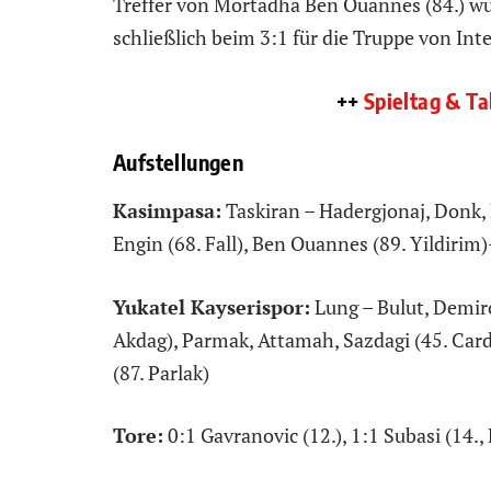
Treffer von Mortadha Ben Ouannes (84.) wu
schließlich beim 3:1 für die Truppe von Int
++
Spieltag & Ta
Aufstellungen
Kasimpasa:
Taskiran – Hadergjonaj, Donk, B
Engin (68. Fall), Ben Ouannes (89. Yildirim
Yukatel Kayserispor:
Lung – Bulut, Demiro
Akdag), Parmak, Attamah, Sazdagi (45. Card
(87. Parlak)
Tore:
0:1 Gavranovic (12.), 1:1 Subasi (14., 