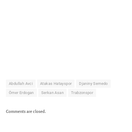
Abdullah Avci
Atakas Hatayspor
Djaniny Semedo
Ömer Erdogan
Serkan Asan
Trabzonspor
Comments are closed.