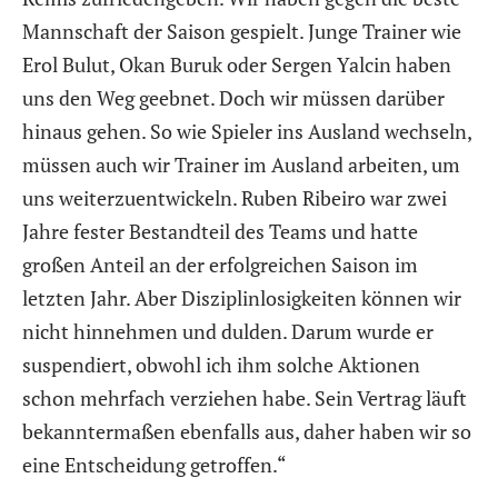
Mannschaft der Saison gespielt. Junge Trainer wie
Erol Bulut, Okan Buruk oder Sergen Yalcin haben
uns den Weg geebnet. Doch wir müssen darüber
hinaus gehen. So wie Spieler ins Ausland wechseln,
müssen auch wir Trainer im Ausland arbeiten, um
uns weiterzuentwickeln. Ruben Ribeiro war zwei
Jahre fester Bestandteil des Teams und hatte
großen Anteil an der erfolgreichen Saison im
letzten Jahr. Aber Disziplinlosigkeiten können wir
nicht hinnehmen und dulden. Darum wurde er
suspendiert, obwohl ich ihm solche Aktionen
schon mehrfach verziehen habe. Sein Vertrag läuft
bekanntermaßen ebenfalls aus, daher haben wir so
eine Entscheidung getroffen.“