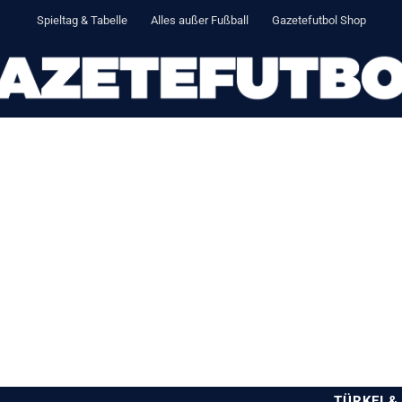
Spieltag & Tabelle
Alles außer Fußball
Gazetefutbol Shop
TÜRKEI &