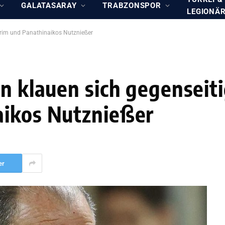
GALATASARAY
TRABZONSPOR
LEGIONÄ
Terim und Panathinaikos Nutznießer
en klauen sich gegenseit
aikos Nutznießer
er