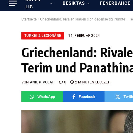
BESIKTAS
FENERBAHCE
LIG
Startseite
»
Griechenland: Rivalen klauen sich gegenseitig Punkte – 
TÜRKEI & LEGIONÄRE
11. FEBRUAR 2024
Griechenland: Rival
Terim und Panathin
VON
ANIL P. POLAT
0
2 MINUTEN LESEZEIT
WhatsApp
Facebook
Twitt