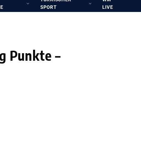
RE
SPORT
LIVE
ig Punkte –