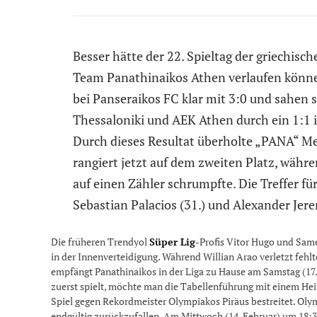
Besser hätte der 22. Spieltag der griechisc
Team Panathinaikos Athen verlaufen könne
bei Panseraikos FC klar mit 3:0 und sahen s
Thessaloniki und AEK Athen durch ein 1:1 i
Durch dieses Resultat überholte „PANA“ Me
rangiert jetzt auf dem zweiten Platz, wäh
auf einen Zähler schrumpfte. Die Treffer fü
Sebastian Palacios (31.) und Alexander Jere
Die früheren Trendyol
Süper Lig
-Profis Vitor Hugo und Same
in der Innenverteidigung. Während Willian Arao verletzt fehl
empfängt Panathinaikos in der Liga zu Hause am Samstag (17
zuerst spielt, möchte man die Tabellenführung mit einem He
Spiel gegen Rekordmeister Olympiakos Piräus bestreitet. Ol
endgültig zurückzufallen. Am Mittwoch (14. Februar) um 18: