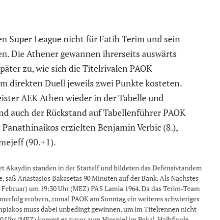
hen Super League nicht für Fatih Terim und sein
n. Die Athener gewannen ihrerseits auswärts
päter zu, wie sich die Titelrivalen PAOK
m direkten Duell jeweils zwei Punkte kosteten.
ister AEK Athen wieder in der Tabelle und
rend auch der Rückstand auf Tabellenführer PAOK
r Panathinaikos erzielten Benjamin Verbic (8.),
mejeff (90.+1).
t Akaydin standen in der Startelf und bildeten das Defensivtandem
te, saß Anastasios Bakasetas 90 Minuten auf der Bank. Als Nächstes
. Februar) um 19:30 Uhr (MEZ) PAS Lamia 1964. Da das Terim-Team
imerfolg erobern, zumal PAOK am Sonntag ein weiteres schwieriges
ympiakos muss dabei unbedingt gewinnen, um im Titelrennen nicht
30 Uhr (MEZ) kommt es zuvor zum Hinspiel im Pokal-Halbfinale