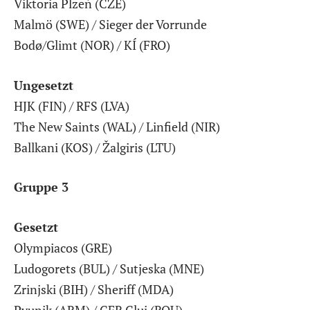
Viktoria Plzeň (CZE)
Malmö (SWE) / Sieger der Vorrunde
Bodø/Glimt (NOR) / KÍ (FRO)
Ungesetzt
HJK (FIN) / RFS (LVA)
The New Saints (WAL) / Linfield (NIR)
Ballkani (KOS) / Žalgiris (LTU)
Gruppe 3
Gesetzt
Olympiacos (GRE)
Ludogorets (BUL) / Sutjeska (MNE)
Zrinjski (BIH) / Sheriff (MDA)