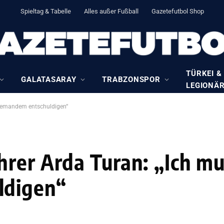
Spieltag & Tabelle
Alles außer Fußball
Gazetefutbol Shop
TÜRKEI &
GALATASARAY
TRABZONSPOR
LEGIONÄ
niemandem entschuldigen“
rer Arda Turan: „Ich mu
ldigen“