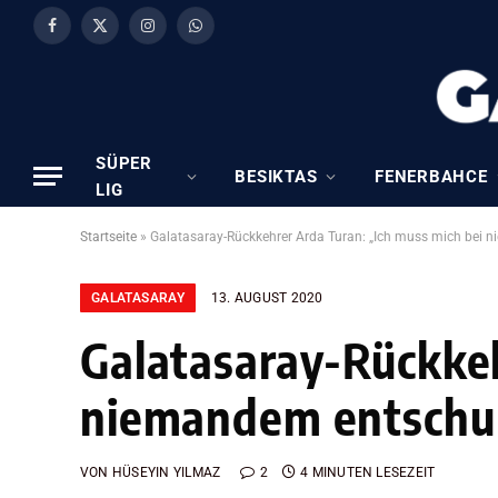
Facebook
X
Instagram
WhatsApp
(Twitter)
SÜPER
BESIKTAS
FENERBAHCE
LIG
Startseite
»
Galatasaray-Rückkehrer Arda Turan: „Ich muss mich bei 
GALATASARAY
13. AUGUST 2020
Galatasaray-Rückkeh
niemandem entschu
VON
HÜSEYIN YILMAZ
2
4 MINUTEN LESEZEIT