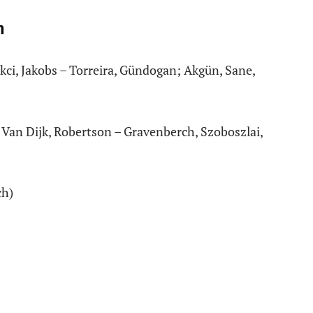
n
kci, Jakobs – Torreira, Gündogan; Akgün, Sane,
 Van Dijk, Robertson – Gravenberch, Szoboszlai,
ch)