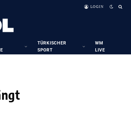
LOGIN
TÜRKISCHER
WM
RE
SPORT
LIVE
ängt