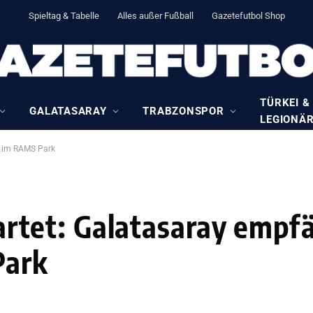
Spieltag & Tabelle
Alles außer Fußball
Gazetefutbol Shop
TÜRKEI &
GALATASARAY
TRABZONSPOR
LEGIONÄ
l im RAMS Park
tet: Galatasaray empf
Park