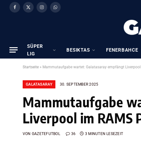
Facebook
X
Instagram
WhatsApp
(Twitter)
SÜPER
BESIKTAS
FENERBAHCE
LIG
Startseite
»
Mammutaufgabe wartet: Galatasaray empfängt Liverpoo
GALATASARAY
30. SEPTEMBER 2025
Mammutaufgabe war
Liverpool im RAMS 
VON
GAZETEFUTBOL
36
3 MINUTEN LESEZEIT