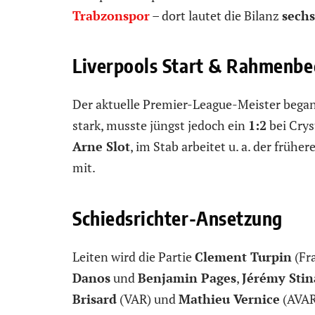
Trabzonspor
– dort lautet die Bilanz
sechs
Liverpools Start & Rahmenb
Der aktuelle Premier-League-Meister bega
stark, musste jüngst jedoch ein
1:2
bei Crys
Arne Slot
, im Stab arbeitet u. a. der frühe
mit.
Schiedsrichter-Ansetzung
Leiten wird die Partie
Clement Turpin
(Fra
Danos
und
Benjamin Pages
,
Jérémy Stin
Brisard
(VAR) und
Mathieu Vernice
(AVAR