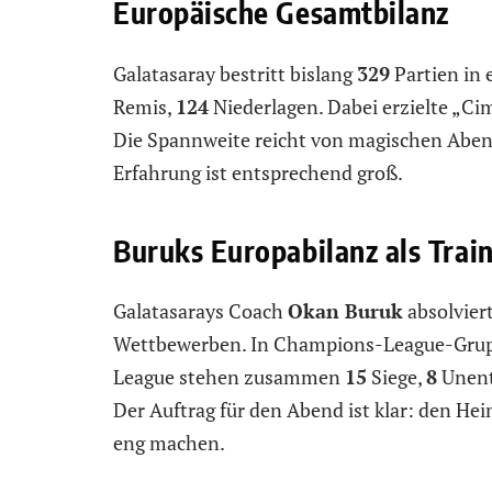
Europäische Gesamtbilanz
Galatasaray bestritt bislang
329
Partien in
Remis,
124
Niederlagen. Dabei erzielte „
Die Spannweite reicht von magischen Abend
Erfahrung ist entsprechend groß.
Buruks Europabilanz als Trai
Galatasarays Coach
Okan Buruk
absolvier
Wettbewerben. In Champions-League-Gruppe
League stehen zusammen
15
Siege,
8
Unent
Der Auftrag für den Abend ist klar: den He
eng machen.