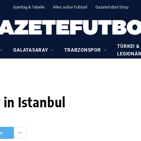
Spieltag & Tabelle
Alles außer Fußball
Gazetefutbol Shop
TÜRKEI &
GALATASARAY
TRABZONSPOR
LEGIONÄ
 in Istanbul
er