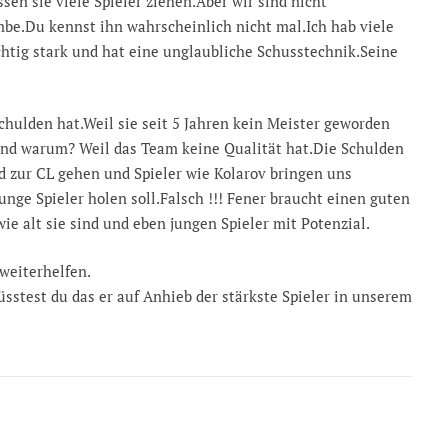
en sie viele Spieler ziehen.Aber wir sind nicht
be.Du kennst ihn wahrscheinlich nicht mal.Ich hab viele
chtig stark und hat eine unglaubliche Schusstechnik.Seine
chulden hat.Weil sie seit 5 Jahren kein Meister geworden
.Und warum? Weil das Team keine Qualität hat.Die Schulden
d zur CL gehen und Spieler wie Kolarov bringen uns
unge Spieler holen soll.Falsch !!! Fener braucht einen guten
ie alt sie sind und eben jungen Spieler mit Potenzial.
weiterhelfen.
sstest du das er auf Anhieb der stärkste Spieler in unserem