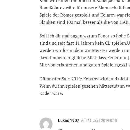
Rom will einen Umbruch im Kader,deshalb lass
Rom,Kolarov wäre für unsere Mannschaft bom
Spiele der Römer gespielt und Kolarov war ri
Flanken sind 100 mal besser als die von HAK.
Soll ich dir mal sagen,warum Fener so hohe S
sind und seit fast 11 Jahren kein CL spielen
werden wir los,in dem wir Meister werden un
dazu.Immer der gleiche Mist,dass Fener nur J
Mix von erfahrenen und guten Spielern,egal w
Dümmster Satz 2019: Kolarov wird und nicht 
Wenn du ihn spielen gesehen hättest,dann wü
Kader wäre.
Lukas 1907
Am
21. Juni 2019 0:10