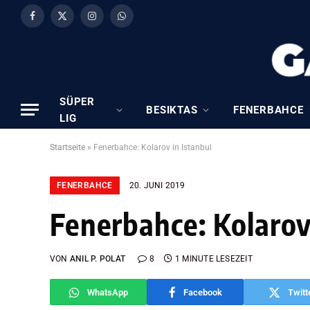
Facebook
X
Instagram
WhatsApp
(Twitter)
SÜPER
BESIKTAS
FENERBAHCE
LIG
Startseite
»
Fenerbahce: Kolarov in Istanbul
FENERBAHCE
20. JUNI 2019
Fenerbahce: Kolarov
VON
ANIL P. POLAT
8
1 MINUTE LESEZEIT
WhatsApp
Facebook
Twitt