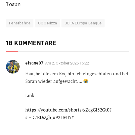
Tosun
Fenerbahce
OGC Nizza
UEFA Europa League
18 KOMMENTARE
efsane07
Am
2. Oktober 2025 16:22
Haa, bei diesem Koç bin ich eingeschlafen und bei
Saran wieder aufgewacht….
Link
https://youtube.com/shorts/xZcgGI52Gt0?
si=D7EDsQb_uP31MTrY