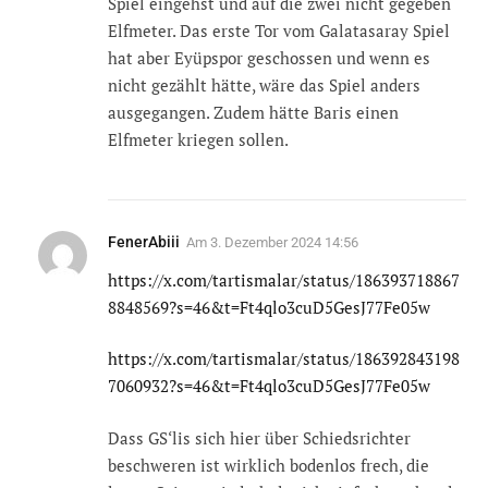
Spiel eingehst und auf die zwei nicht gegeben
Elfmeter. Das erste Tor vom Galatasaray Spiel
hat aber Eyüpspor geschossen und wenn es
nicht gezählt hätte, wäre das Spiel anders
ausgegangen. Zudem hätte Baris einen
Elfmeter kriegen sollen.
FenerAbiii
Am
3. Dezember 2024 14:56
https://x.com/tartismalar/status/186393718867
8848569?s=46&t=Ft4qlo3cuD5GesJ77Fe05w
https://x.com/tartismalar/status/186392843198
7060932?s=46&t=Ft4qlo3cuD5GesJ77Fe05w
Dass GS‘lis sich hier über Schiedsrichter
beschweren ist wirklich bodenlos frech, die