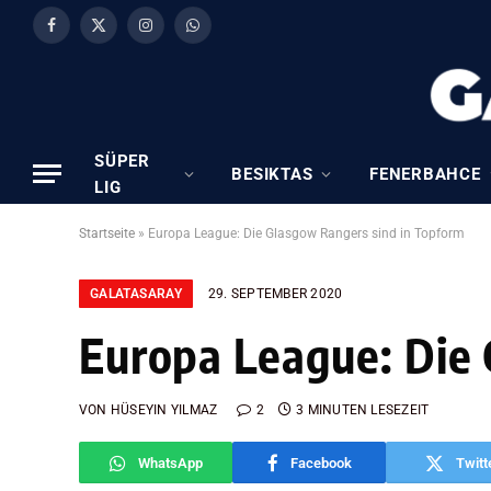
Facebook
X
Instagram
WhatsApp
(Twitter)
SÜPER
BESIKTAS
FENERBAHCE
LIG
Startseite
»
Europa League: Die Glasgow Rangers sind in Topform
GALATASARAY
29. SEPTEMBER 2020
Europa League: Die 
VON
HÜSEYIN YILMAZ
2
3 MINUTEN LESEZEIT
WhatsApp
Facebook
Twitt