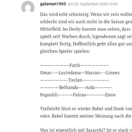
galaman1905
Am
29. September 2020 14:45
Das wird echt schwierig. Wenn wir rein woll
schlecht sind wir auch nicht in die Saison g
Mittelfeld. Im Derby konnte man sehen, dass
spielt seit Wochen durch. Irgendwann sagt se
komplett fertig. Hoffentlich geht alles gut u
gleichen Spieler spielen:
———————–Fatih———————-
Omar——Luyindama—Marcao—–Linnes
———————-Taylan———————
—————Belhanda——Arda————-
Fegouhli————Falcao—————Emre
Vielleicht lässt er wieder Babel und Donk v
wäre. Babel konnte meiner Meinung nach die
Was ist eigentlich mit Saracchi? Ist er star