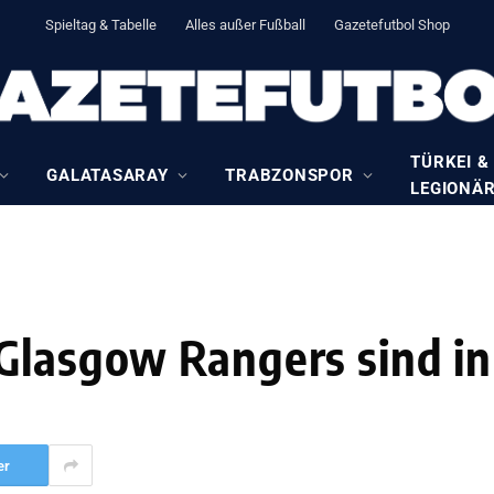
Spieltag & Tabelle
Alles außer Fußball
Gazetefutbol Shop
TÜRKEI &
GALATASARAY
TRABZONSPOR
LEGIONÄ
Glasgow Rangers sind i
er