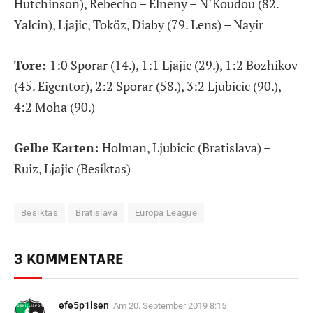
Hutchinson), Rebecho – Elneny – N´Koudou (82.
Yalcin), Ljajic, Toköz, Diaby (79. Lens) – Nayir
Tore:
1:0 Sporar (14.), 1:1 Ljajic (29.), 1:2 Bozhikov
(45. Eigentor), 2:2 Sporar (58.), 3:2 Ljubicic (90.),
4:2 Moha (90.)
Gelbe Karten:
Holman, Ljubicic (Bratislava) –
Ruiz, Ljajic (Besiktas)
Besiktas
Bratislava
Europa League
3 KOMMENTARE
efe5p1lsen
Am
20. September 2019 8:15