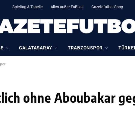
Spieltag & Tabelle
Alles außer Fußball
Gazetefutbol Shop
CE
GALATASARAY
TRABZONSPOR
TÜRKEI
spor
tlich ohne Aboubakar g