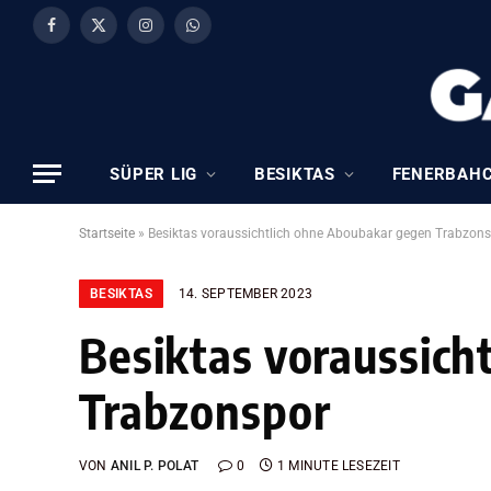
Facebook
X
Instagram
WhatsApp
(Twitter)
SÜPER LIG
BESIKTAS
FENERBAH
Startseite
»
Besiktas voraussichtlich ohne Aboubakar gegen Trabzon
BESIKTAS
14. SEPTEMBER 2023
Besiktas voraussich
Trabzonspor
VON
ANIL P. POLAT
0
1 MINUTE LESEZEIT