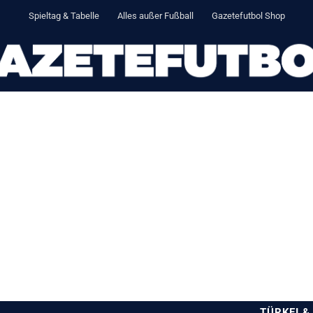
Spieltag & Tabelle
Alles außer Fußball
Gazetefutbol Shop
TÜRKEI &