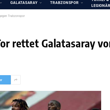
GALATASARAY
TRABZONSPOR
LEGIONÄ
e gegen Trabzonspor
or rettet Galatasaray vo
er