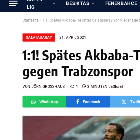
BESIKTAS
FENERBAHCE
LIG
Startseite
»
1:1! Spätes Akbaba-Tor rettet Galatasaray vor Niederlag
GALATASARAY
21. APRIL 2021
1:1! Spätes Akbaba-T
gegen Trabzonspor
VON
JÖRN GROSSHAUS
1
3 MINUTEN LESEZEIT
WhatsApp
Facebook
Twitt