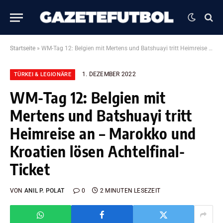
Startseite
»
WM-Tag 12: Belgien mit Mertens und Batshuayi tritt Heimreise an – Marokko und Kroatien lösen Achtelfinal-Ticket
1. DEZEMBER 2022
TÜRKEI & LEGIONÄRE
WM-Tag 12: Belgien mit
Mertens und Batshuayi tritt
Heimreise an – Marokko und
Kroatien lösen Achtelfinal-
Ticket
VON
ANIL P. POLAT
0
2 MINUTEN LESEZEIT