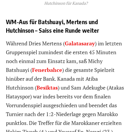
Hutchinson für Kanada?
WM-Aus für Batshuayi, Mertens und
Hutchinson – Saiss eine Runde weiter
Während Dries Mertens (
Galatasaray
) im letzten
Gruppenspiel zumindest die ersten 45 Minuten
noch einmal zum Einsatz kam, saß Michy
Batshuayi (
Fenerbahce
) die gesamte Spielzeit
hinüber auf der Bank. Kanada mit Atiba
Hutchinson (
Besiktas
) und Sam Adekugbe (Atakas
Hatayspor) war indes bereits vor dem finalen
Vorrundenspiel ausgeschieden und beendet das
Turnier nach der 1:2-Niederlage gegen Marokko
punktlos. Die Treffer für die Marokkaner erzielten
Hakim Ziyech (4.) und Youssef En-Nesyri (23.).