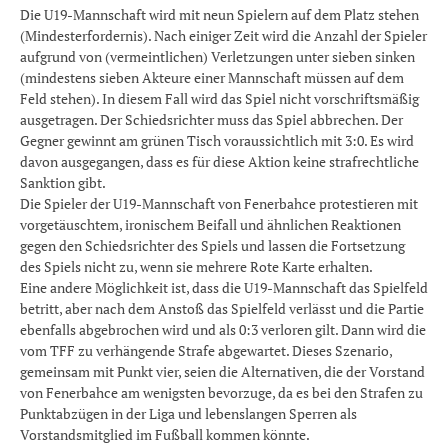
Die U19-Mannschaft wird mit neun Spielern auf dem Platz stehen
(Mindesterfordernis). Nach einiger Zeit wird die Anzahl der Spieler
aufgrund von (vermeintlichen) Verletzungen unter sieben sinken
(mindestens sieben Akteure einer Mannschaft müssen auf dem
Feld stehen). In diesem Fall wird das Spiel nicht vorschriftsmäßig
ausgetragen. Der Schiedsrichter muss das Spiel abbrechen. Der
Gegner gewinnt am grünen Tisch voraussichtlich mit 3:0. Es wird
davon ausgegangen, dass es für diese Aktion keine strafrechtliche
Sanktion gibt.
Die Spieler der U19-Mannschaft von Fenerbahce protestieren mit
vorgetäuschtem, ironischem Beifall und ähnlichen Reaktionen
gegen den Schiedsrichter des Spiels und lassen die Fortsetzung
des Spiels nicht zu, wenn sie mehrere Rote Karte erhalten.
Eine andere Möglichkeit ist, dass die U19-Mannschaft das Spielfeld
betritt, aber nach dem Anstoß das Spielfeld verlässt und die Partie
ebenfalls abgebrochen wird und als 0:3 verloren gilt. Dann wird die
vom TFF zu verhängende Strafe abgewartet. Dieses Szenario,
gemeinsam mit Punkt vier, seien die Alternativen, die der Vorstand
von Fenerbahce am wenigsten bevorzuge, da es bei den Strafen zu
Punktabzügen in der Liga und lebenslangen Sperren als
Vorstandsmitglied im Fußball kommen könnte.