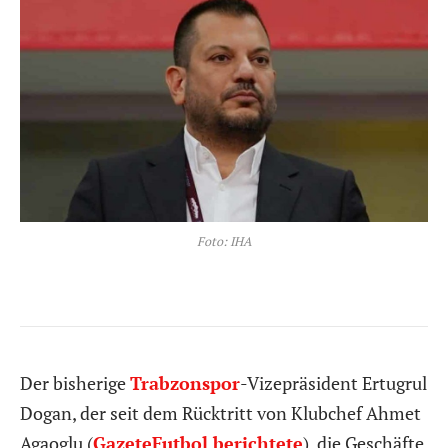
Foto: IHA
Der bisherige
Trabzonspor
-Vizepräsident Ertugrul
Dogan, der seit dem Rücktritt von Klubchef Ahmet
Agaoglu (
GazeteFutbol berichtete
), die Geschäfte