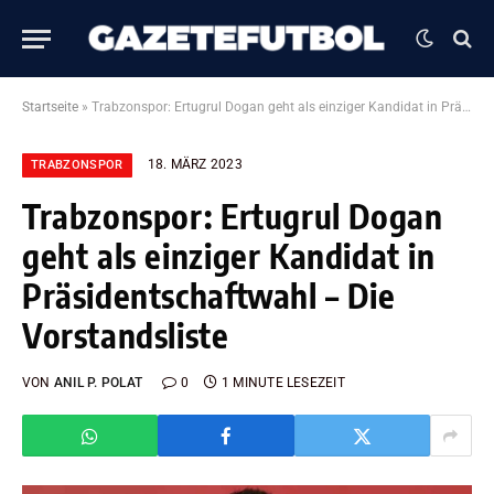
Startseite
»
Trabzonspor: Ertugrul Dogan geht als einziger Kandidat in Präsidentschaftwahl – Die Vorstandsliste
18. MÄRZ 2023
TRABZONSPOR
Trabzonspor: Ertugrul Dogan
geht als einziger Kandidat in
Präsidentschaftwahl – Die
Vorstandsliste
VON
ANIL P. POLAT
0
1 MINUTE LESEZEIT