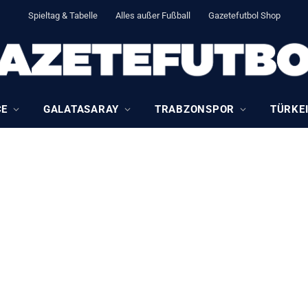
Spieltag & Tabelle
Alles außer Fußball
Gazetefutbol Shop
CE
GALATASARAY
TRABZONSPOR
TÜRKEI