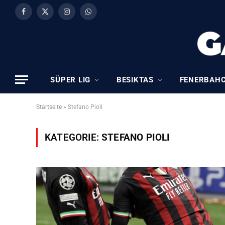
Facebook
X
Instagram
WhatsApp
(Twitter)
SÜPER LIG
BESIKTAS
FENERBAH
Startseite
»
Stefano Pioli
KATEGORIE:
STEFANO PIOLI