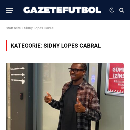
Startseite
»
Sidny Lopes Cabral
KATEGORIE:
SIDNY LOPES CABRAL