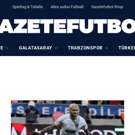
Spieltag & Tabelle
Alles außer Fußball
Gazetefutbol Shop
CE
GALATASARAY
TRABZONSPOR
TÜRKEI