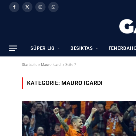
Facebook
X
Instagram
WhatsApp
(Twitter)
SÜPER LIG
BESIKTAS
FENERBAH
Startseite
»
Mauro Icardi
»
Seite 7
KATEGORIE:
MAURO ICARDI