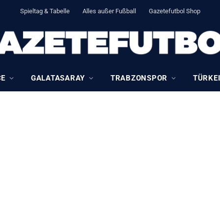
Spieltag & Tabelle
Alles außer Fußball
Gazetefutbol Shop
CE
GALATASARAY
TRABZONSPOR
TÜRKEI