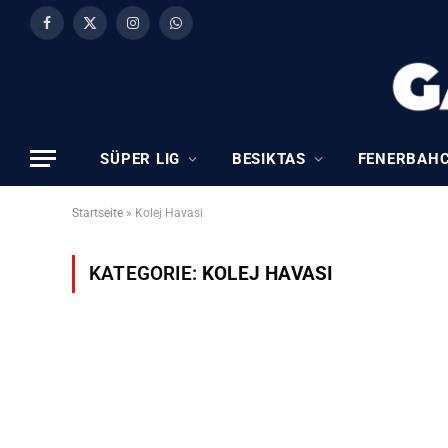
Facebook
X
Instagram
WhatsApp
(Twitter)
SÜPER LIG
BESIKTAS
FENERBAH
Startseite
»
Kolej Havasi
KATEGORIE:
KOLEJ HAVASI