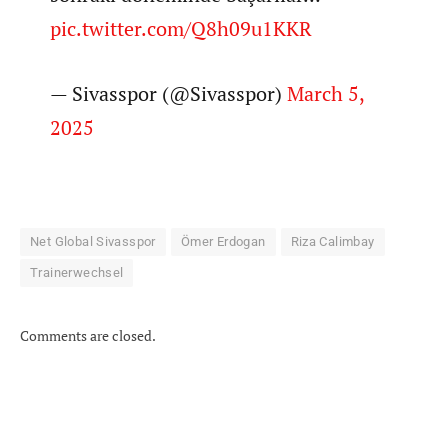
pic.twitter.com/Q8h09u1KKR
— Sivasspor (@Sivasspor)
March 5,
2025
Net Global Sivasspor
Ömer Erdogan
Riza Calimbay
Trainerwechsel
Comments are closed.