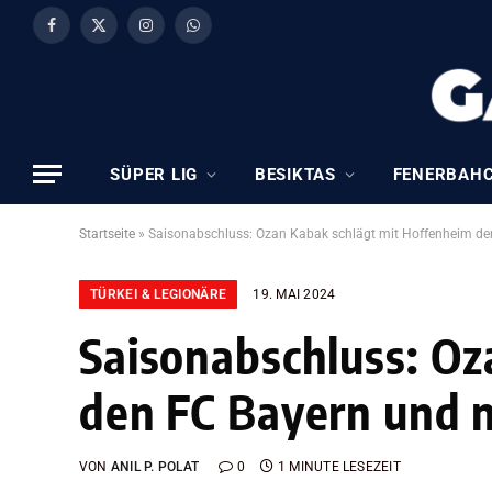
Facebook
X
Instagram
WhatsApp
(Twitter)
SÜPER LIG
BESIKTAS
FENERBAH
Startseite
»
Saisonabschluss: Ozan Kabak schlägt mit Hoffenheim de
TÜRKEI & LEGIONÄRE
19. MAI 2024
Saisonabschluss: Oz
den FC Bayern und n
VON
ANIL P. POLAT
0
1 MINUTE LESEZEIT