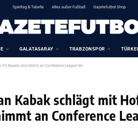
Spieltag & Tabelle
Alles außer Fußball
Gazetefutbol Shop
CE
GALATASARAY
TRABZONSPOR
TÜRKEI
n FC Bayern und nimmt an Conference League teil
an Kabak schlägt mit H
immt an Conference Lea