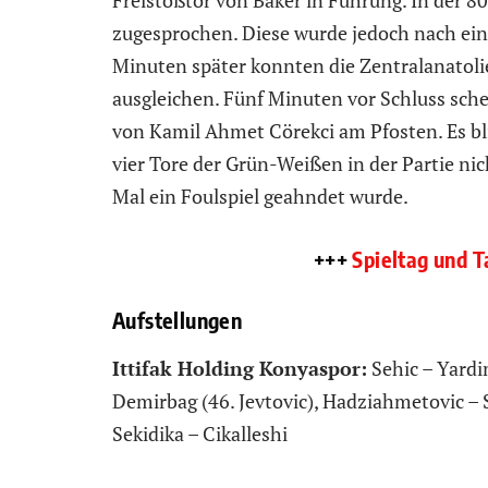
Freistoßtor von Baker in Führung. In der 
zugesprochen. Diese wurde jedoch nach ei
Minuten später konnten die Zentralanatoli
ausgleichen. Fünf Minuten vor Schluss sc
von Kamil Ahmet Cörekci am Pfosten. Es bl
vier Tore der Grün-Weißen in der Partie nic
Mal ein Foulspiel geahndet wurde.
+++
Spieltag und T
Aufstellungen
Ittifak Holding Konyaspor:
Sehic – Yardim
Demirbag (46. Jevtovic), Hadziahmetovic – 
Sekidika – Cikalleshi