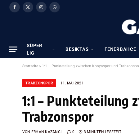
Facebook
X
Instagram
WhatsApp
(Twitter)
SÜPER
BESIKTAS
FENERBAHCE
LIG
Startseite
»
1:1 – Punkteteilung zwischen Konyaspor und Trabzonspo
TRABZONSPOR
11. MAI 2021
1:1 – Punkteteilung
Trabzonspor
VON
ERHAN KAZANCI
0
3 MINUTEN LESEZEIT