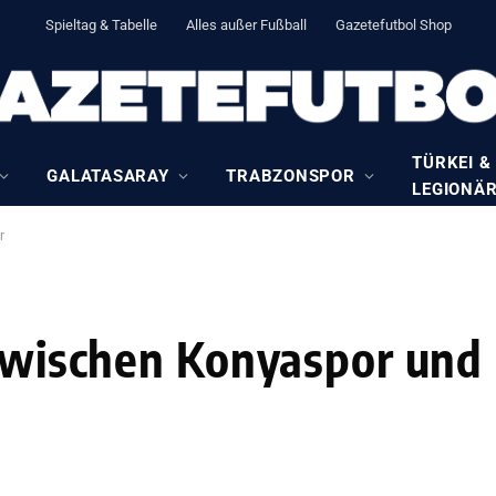
Spieltag & Tabelle
Alles außer Fußball
Gazetefutbol Shop
TÜRKEI &
GALATASARAY
TRABZONSPOR
LEGIONÄ
r
 zwischen Konyaspor und