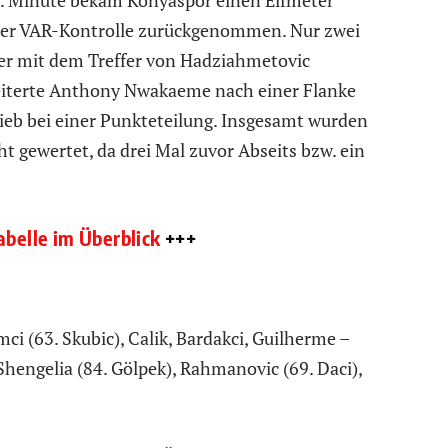
80. Minute bekam Konyaspor einen Elfmeter
ner VAR-Kontrolle zurückgenommen. Nur zwei
er mit dem Treffer von Hadziahmetovic
heiterte Anthony Nwakaeme nach einer Flanke
ieb bei einer Punkteteilung. Insgesamt wurden
ht gewertet, da drei Mal zuvor Abseits bzw. ein
abelle im Überblick
+++
ci (63. Skubic), Calik, Bardakci, Guilherme –
Shengelia (84. Gölpek), Rahmanovic (69. Daci),