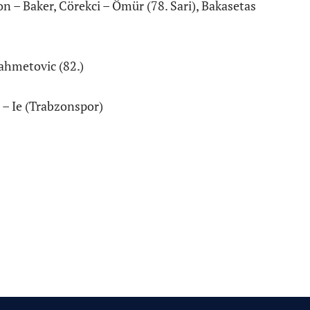
on – Baker, Cörekci – Ömür (78. Sari), Bakasetas
ahmetovic (82.)
 – Ie (Trabzonspor)