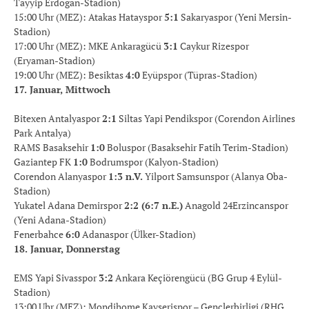
Tayyip Erdogan-Stadion)
15:00 Uhr (MEZ): Atakas Hatayspor
5:1
Sakaryaspor (Yeni Mersin-
Stadion)
17:00 Uhr (MEZ): MKE Ankaragücü
3:1
Caykur Rizespor
(Eryaman-Stadion)
19:00 Uhr (MEZ): Besiktas
4:0
Eyüpspor (Tüpras-Stadion)
17. Januar, Mittwoch
Bitexen Antalyaspor
2:1
Siltas Yapi Pendikspor (Corendon Airlines
Park Antalya)
RAMS Basaksehir
1:0
Boluspor (Basaksehir Fatih Terim-Stadion)
Gaziantep FK
1:0
Bodrumspor (Kalyon-Stadion)
Corendon Alanyaspor
1:3 n.V.
Yilport Samsunspor (Alanya Oba-
Stadion)
Yukatel Adana Demirspor
2:2 (6:7 n.E.)
Anagold 24Erzincanspor
(Yeni Adana-Stadion)
Fenerbahce
6:0
Adanaspor (Ülker-Stadion)
18. Januar, Donnerstag
EMS Yapi Sivasspor
3:2
Ankara Keçiörengücü (BG Grup 4 Eylül-
Stadion)
13:00 Uhr (MEZ): Mondihome Kayserispor – Genclerbirligi (RHG