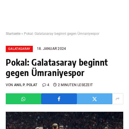
Startseite
»
Pokal: Galatasaray beginnt gegen Ümraniyespor
18. JANUAR 2024
GALATASARAY
Pokal: Galatasaray beginnt
gegen Ümraniyespor
VON
ANIL P. POLAT
4
2 MINUTEN LESEZEIT