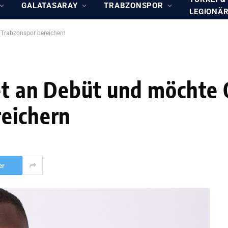
GALATASARAY
TRABZONSPOR
LEGIONÄ
 Trabzonspor bereichern
et an Debüt und möchte 
reichern
er