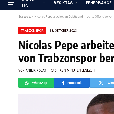
BESIKTAS
FENERBAHCE
LIG
Startseite
»
Nicolas Pepe arbeitet an Debüt und möchte Offensive von
TRABZONSPOR
18. OKTOBER 2023
Nicolas Pepe arbeit
von Trabzonspor be
VON
ANIL P. POLAT
0
3 MINUTEN LESEZEIT
WhatsApp
Facebook
Twitt