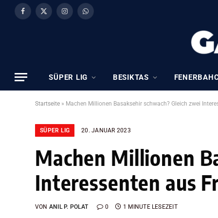
Facebook
X
Instagram
WhatsApp
(Twitter)
SÜPER LIG
BESIKTAS
FENERBAH
Startseite
»
Machen Millionen Basaksehir schwach? Gleich zwei Intere
SÜPER LIG
20. JANUAR 2023
Machen Millionen Ba
Interessenten aus F
VON
ANIL P. POLAT
0
1 MINUTE LESEZEIT