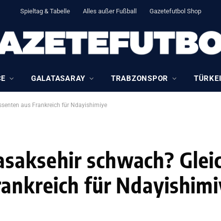
Spieltag & Tabelle
Alles außer Fußball
Gazetefutbol Shop
CE
GALATASARAY
TRABZONSPOR
TÜRKEI
ssenten aus Frankreich für Ndayishimiye
saksehir schwach? Glei
rankreich für Ndayishim