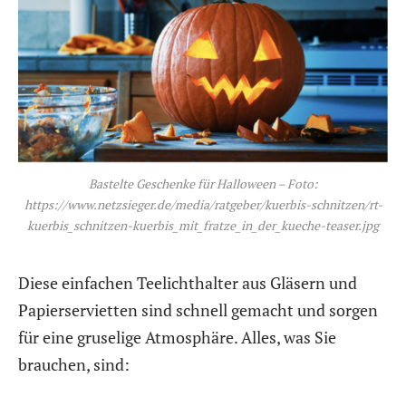
Bastelte Geschenke für Halloween – Foto:
https://www.netzsieger.de/media/ratgeber/kuerbis-schnitzen/rt-
kuerbis_schnitzen-kuerbis_mit_fratze_in_der_kueche-teaser.jpg
Diese einfachen Teelichthalter aus Gläsern und
Papierservietten sind schnell gemacht und sorgen
für eine gruselige Atmosphäre. Alles, was Sie
brauchen, sind: