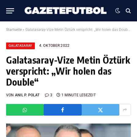
Startseite
»
Galatasaray-Vize Metin Öztürk verspricht: „Wir holen das Double“
4. OKTOBER 2022
GALATASARAY
Galatasaray-Vize Metin Öztürk
verspricht: „Wir holen das
Double“
VON
ANIL P. POLAT
3
1 MINUTE LESEZEIT