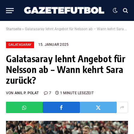
Startseite
»
Galatasaray lehnt Angebot für Nelsson ab – Wann kehrt Sara zurück?
15. JANUAR 2025
GALATASARAY
Galatasaray lehnt Angebot für
Nelsson ab – Wann kehrt Sara
zurück?
VON
ANIL P. POLAT
7
1 MINUTE LESEZEIT