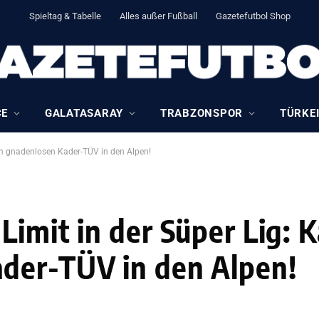
Spieltag & Tabelle
Alles außer Fußball
Gazetefutbol Shop
CE
GALATASARAY
TRABZONSPOR
TÜRKEI
zum gnadenlosen Kader-TÜV in den Alpen!
imit in der Süper Lig: Ka
der-TÜV in den Alpen!