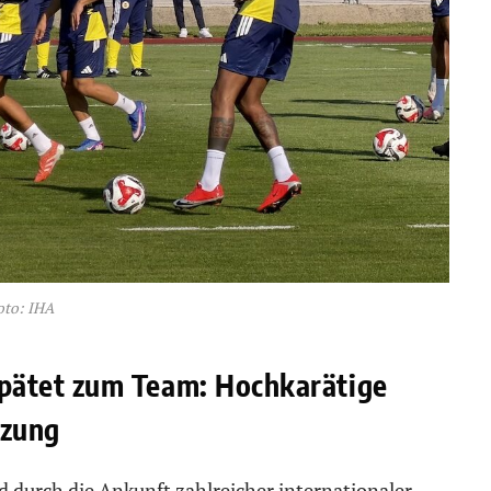
oto: IHA
ätet zum Team: Hochkarätige
tzung
d durch die Ankunft zahlreicher internationaler