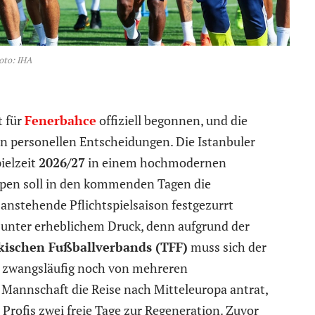
oto: IHA
t für
Fenerbahce
offiziell begonnen, und die
en personellen Entscheidungen. Die Istanbuler
pielzeit
2026/27
in einem hochmodernen
Alpen soll in den kommenden Tagen die
anstehende Pflichtspielsaison festgezurrt
 unter erheblichem Druck, denn aufgrund der
rkischen Fußballverbands (TFF)
muss sich der
 zwangsläufig noch von mehreren
 Mannschaft die Reise nach Mitteleuropa antrat,
Profis zwei freie Tage zur Regeneration. Zuvor