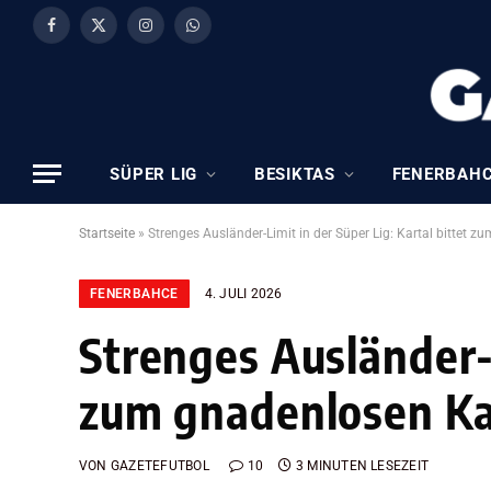
Facebook
X
Instagram
WhatsApp
(Twitter)
SÜPER LIG
BESIKTAS
FENERBAH
Startseite
»
Strenges Ausländer-Limit in der Süper Lig: Kartal bittet 
FENERBAHCE
4. JULI 2026
Strenges Ausländer-L
zum gnadenlosen Ka
VON
GAZETEFUTBOL
10
3 MINUTEN LESEZEIT