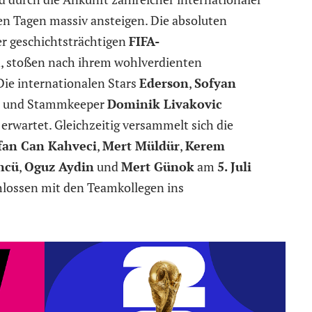
n Tagen massiv ansteigen. Die absoluten
der geschichtsträchtigen
FIFA-
, stoßen nach ihrem wohlverdienten
ie internationalen Stars
Ederson
,
Sofyan
und Stammkeeper
Dominik Livakovic
erwartet. Gleichzeitig versammelt sich die
fan Can Kahveci
,
Mert Müldür
,
Kerem
ncü
,
Oguz Aydin
und
Mert Günok
am
5. Juli
chlossen mit den Teamkollegen ins