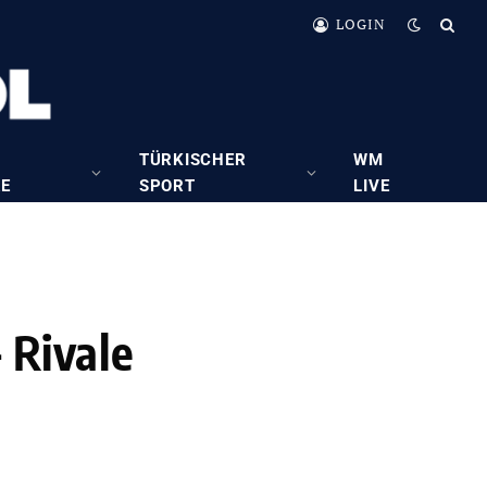
LOGIN
TÜRKISCHER
WM
RE
SPORT
LIVE
 Rivale