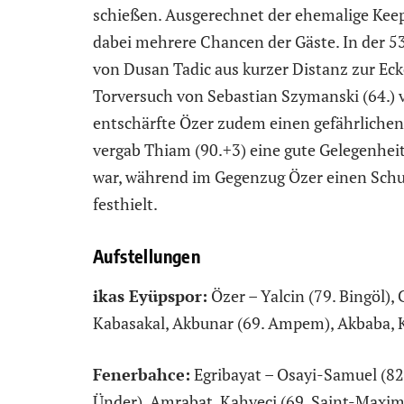
schießen. Ausgerechnet der ehemalige Keepe
dabei mehrere Chancen der Gäste. In der 5
von Dusan Tadic aus kurzer Distanz zur Ec
Torversuch von Sebastian Szymanski (64.) 
entschärfte Özer zudem einen gefährlichen 
vergab Thiam (90.+3) eine gute Gelegenheit
war, während im Gegenzug Özer einen Schus
festhielt.
Aufstellungen
ikas Eyüpspor:
Özer – Yalcin (79. Bingöl), 
Kabasakal, Akbunar (69. Ampem), Akbaba, 
Fenerbahce:
Egribayat – Osayi-Samuel (82.
Ünder), Amrabat, Kahveci (69. Saint-Maximi