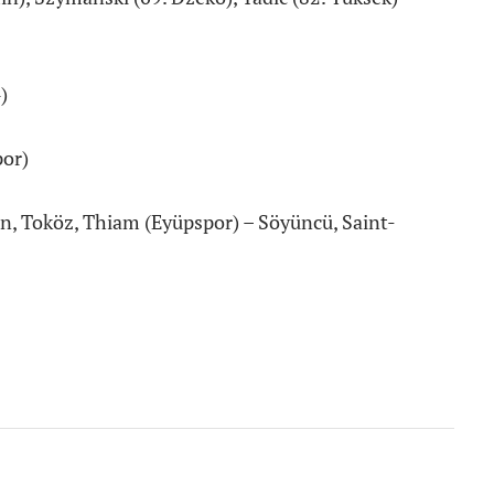
)
por)
in, Toköz, Thiam (Eyüpspor) – Söyüncü, Saint-