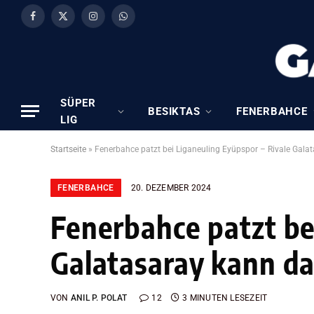
Facebook
X
Instagram
WhatsApp
(Twitter)
SÜPER
BESIKTAS
FENERBAHCE
LIG
Startseite
»
Fenerbahce patzt bei Liganeuling Eyüpspor – Rivale Gal
FENERBAHCE
20. DEZEMBER 2024
Fenerbahce patzt be
Galatasaray kann d
VON
ANIL P. POLAT
12
3 MINUTEN LESEZEIT