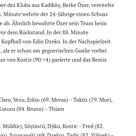
r des Klubs aus Kadiköy, Berke Özer, vereitelte
3. Minute wehrte der 24-Jährige einen Schuss
ke ab. Ähnlich bewahrte Özer sein Team beim
vor dem Rückstand. In der 88. Minute
Kopfball von Edin Dzeko. In der Nachspielzeit
, als er schon am gegnerischen Goalie vorbei
s von Kostic (90.+4) parierte und das Remis
Claro, Vezo, Erkin (69. Meras) – Toköz (79. Mor),
Kutucu (84. Bruno) – Thiam
 Müldür), Söyüncü, Djiku, Kostic – Fred (82.
n), Szymanski (69. Dzeko), Tadic (82. Yüksek) –