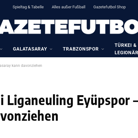
Spieltag & Tabelle
Alles außer Fußball
Gazetefutbol Shop
TÜRKEI &
GALATASARAY
TRABZONSPOR
LEGIONÄ
atasaray kann davonziehen
i Liganeuling Eyüpspor –
avonziehen