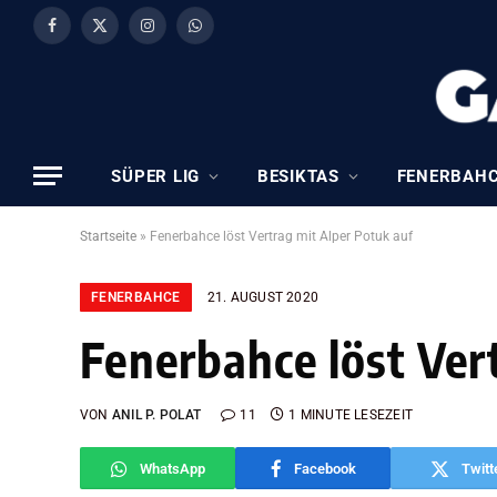
Facebook
X
Instagram
WhatsApp
(Twitter)
SÜPER LIG
BESIKTAS
FENERBAH
Startseite
»
Fenerbahce löst Vertrag mit Alper Potuk auf
FENERBAHCE
21. AUGUST 2020
Fenerbahce löst Ver
VON
ANIL P. POLAT
11
1 MINUTE LESEZEIT
WhatsApp
Facebook
Twitt