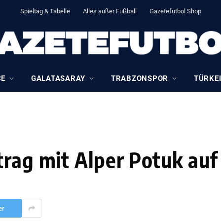
Spieltag & Tabelle
Alles außer Fußball
Gazetefutbol Shop
CE
GALATASARAY
TRABZONSPOR
TÜRKEI
trag mit Alper Potuk auf
er