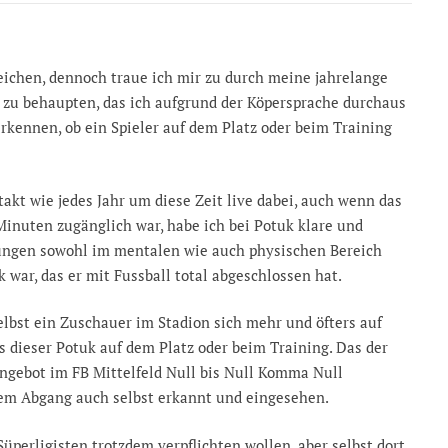
gleichen, dennoch traue ich mir zu durch meine jahrelange
 zu behaupten, das ich aufgrund der Köpersprache durchaus
erkennen, ob ein Spieler auf dem Platz oder beim Training
akt wie jedes Jahr um diese Zeit live dabei, auch wenn das
 Minuten zugänglich war, habe ich bei Potuk klare und
ngen sowohl im mentalen wie auch physischen Bereich
 war, das er mit Fussball total abgeschlossen hat.
elbst ein Zuschauer im Stadion sich mehr und öfters auf
s dieser Potuk auf dem Platz oder beim Training. Das der
ngebot im FB Mittelfeld Null bis Null Komma Null
nem Abgang auch selbst erkannt und eingesehen.
üperligisten trotzdem verpflichten wollen, aber selbst dort