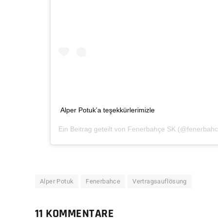
Alper Potuk’a teşekkürlerimizle
Ein Beitrag geteilt von
Fenerbahçe SK
(@fenerbah
Alper Potuk
Fenerbahce
Vertragsauflösung
11 KOMMENTARE