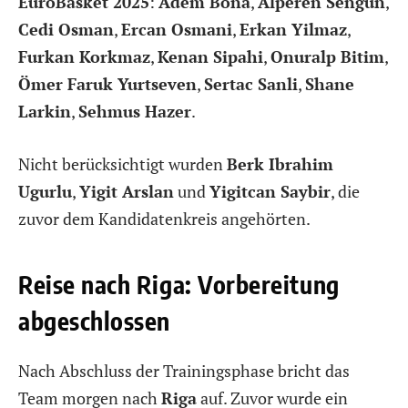
EuroBasket 2025
:
Adem Bona
,
Alperen Sengün
,
Cedi Osman
,
Ercan Osmani
,
Erkan Yilmaz
,
Furkan Korkmaz
,
Kenan Sipahi
,
Onuralp Bitim
,
Ömer Faruk Yurtseven
,
Sertac Sanli
,
Shane
Larkin
,
Sehmus Hazer
.
Nicht berücksichtigt wurden
Berk Ibrahim
Ugurlu
,
Yigit Arslan
und
Yigitcan Saybir
, die
zuvor dem Kandidatenkreis angehörten.
Reise nach Riga: Vorbereitung
abgeschlossen
Nach Abschluss der Trainingsphase bricht das
Team morgen nach
Riga
auf. Zuvor wurde ein