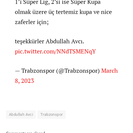
1’i Süper Lig, 2’si ise Süper Kupa
olmak üzere üç tertemiz kupa ve nice
zaferler için;
teşekkürler Abdullah Avcı.
pic.twitter.com/NNdTSMENqY
— Trabzonspor (@Trabzonspor)
March
8, 2023
Abdullah Avci
Trabzonspor